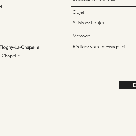
ce
Objet
Message
Flogny-
La-Chapelle
a-Chapelle
E